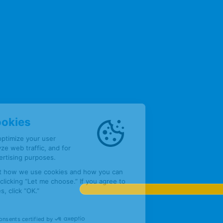
English - 
Neder