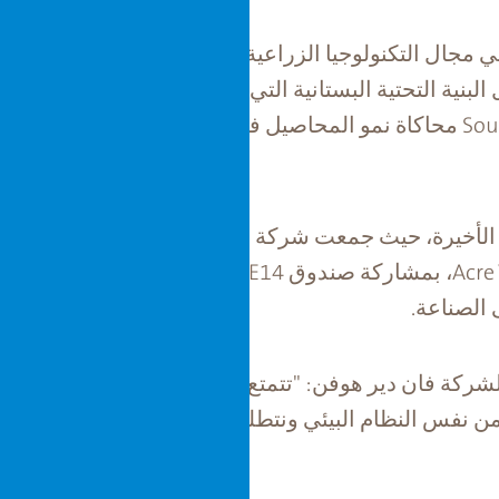
لندية الناشئة في مجال التكنولوجيا الزراعية بتطوير تكنولوجيا لإ
نية التحتية البستانية التي تعمل بالذكاء الاصطناعي. من خ
وتقنيات التعلم الآلي، يمكن لشركة Source محاكاة نمو المحاصيل في أي بيئة. 
شارك فان دير هوفن في جولة التمويل الأخير
الصناعة.
ميشيل شوينمايكرز، الرئيس التنفيذ
ن نفس النظام البيئي ونتطلع إلى نشر وتحسين تقنيتهم 