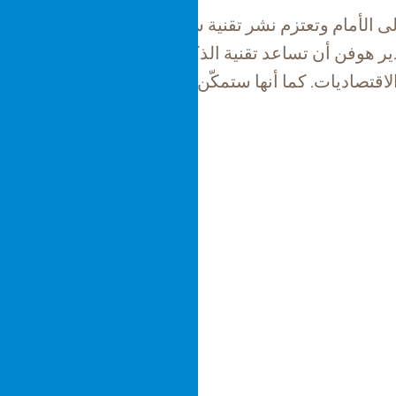
دير هوفن أن تساعد تقنية الذكاء الاصطناعي في تقليل ا
لاقتصاديات. كما أنها ستمكّن فان دير هوفن من تدريب ال