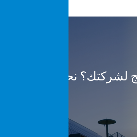
ئج لشركتك؟ نحن جاهزون.