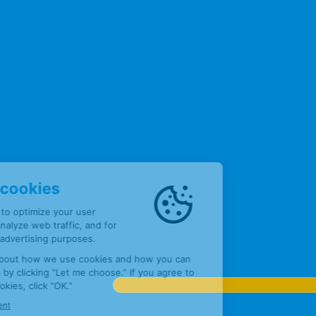
English - 
Neder
Fr
Ру